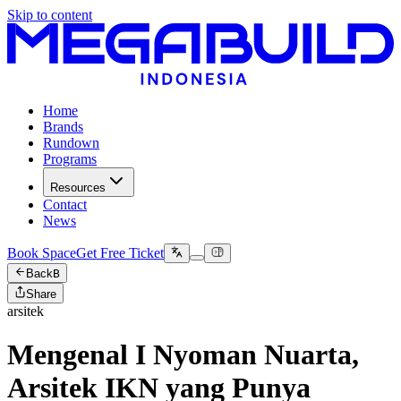
Skip to content
Home
Brands
Rundown
Programs
Resources
Contact
News
Book Space
Get Free Ticket
Back
B
Share
arsitek
Mengenal I Nyoman Nuarta,
Arsitek IKN yang Punya