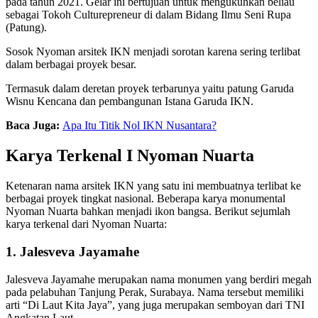
pada tahun 2021. Gelar ini bertujuan untuk mengukuhkan beliau
sebagai Tokoh Culturepreneur di dalam Bidang Ilmu Seni Rupa
(Patung).
Sosok Nyoman arsitek IKN menjadi sorotan karena sering terlibat
dalam berbagai proyek besar.
Termasuk dalam deretan proyek terbarunya yaitu patung Garuda
Wisnu Kencana dan pembangunan Istana Garuda IKN.
Baca Juga:
Apa Itu Titik Nol IKN Nusantara?
Karya Terkenal I Nyoman Nuarta
Ketenaran nama arsitek IKN yang satu ini membuatnya terlibat ke
berbagai proyek tingkat nasional. Beberapa karya monumental
Nyoman Nuarta bahkan menjadi ikon bangsa. Berikut sejumlah
karya terkenal dari Nyoman Nuarta:
1. Jalesveva Jayamahe
Jalesveva Jayamahe merupakan nama monumen yang berdiri megah
pada pelabuhan Tanjung Perak, Surabaya. Nama tersebut memiliki
arti “Di Laut Kita Jaya”, yang juga merupakan semboyan dari TNI
Angkatan Laut.