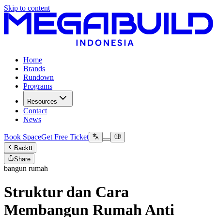
Skip to content
Home
Brands
Rundown
Programs
Resources
Contact
News
Book Space
Get Free Ticket
Back
B
Share
bangun rumah
Struktur dan Cara
Membangun Rumah Anti