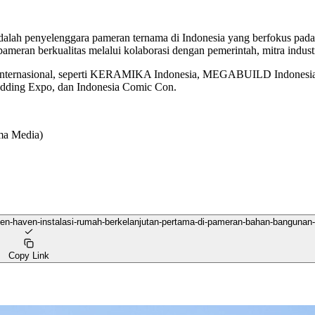
 penyelenggara pameran ternama di Indonesia yang berfokus pada sekt
an berkualitas melalui kolaborasi dengan pemerintah, mitra industr
 internasional, seperti KERAMIKA Indonesia, MEGABUILD Indonesia, 
edding Expo, dan Indonesia Comic Con.
ama Media)
reen-haven-instalasi-rumah-berkelanjutan-pertama-di-pameran-bahan-bangunan-
Copy Link