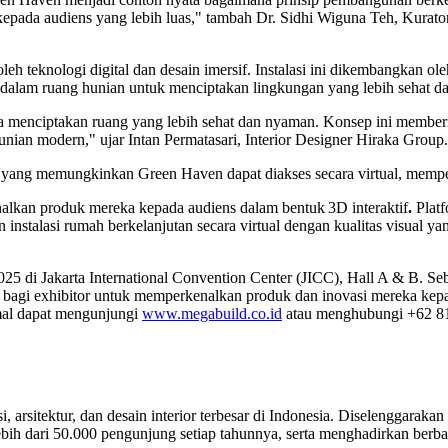
kepada audiens yang lebih luas," tambah Dr. Sidhi Wiguna Teh, Kur
 teknologi digital dan desain imersif. Instalasi ini dikembangkan ole
e dalam ruang hunian untuk menciptakan lingkungan yang lebih sehat 
juga menciptakan ruang yang lebih sehat dan nyaman. Konsep ini memb
unian modern," ujar Intan Permatasari, Interior Designer Hiraka Group
l yang memungkinkan Green Haven dapat diakses secara virtual, memperl
nalkan produk mereka kepada audiens dalam bentuk 3D interaktif
.
Platf
nstalasi rumah berkelanjutan secara virtual dengan kualitas visual y
i Jakarta International Convention Center (JICC), Hall A & B. Seba
gi exhibitor untuk memperkenalkan produk dan inovasi mereka kepada 
mal dapat mengunjungi
www.megabuild.co.id
atau menghubungi +62 811
sitektur, dan desain interior terbesar di Indonesia. Diselenggaraka
ebih dari 50.000 pengunjung setiap tahunnya, serta menghadirkan berba