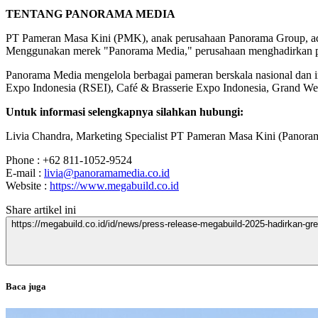
TENTANG PANORAMA MEDIA
PT Pameran Masa Kini (PMK), anak perusahaan Panorama Group, adalah
Menggunakan merek "Panorama Media," perusahaan menghadirkan pamer
Panorama Media mengelola berbagai pameran berskala nasional dan
Expo Indonesia (RSEI), Café & Brasserie Expo Indonesia, Grand W
Untuk informasi selengkapnya silahkan hubungi:
Livia Chandra, Marketing Specialist PT Pameran Masa Kini (Panor
Phone : +62 811-1052-9524
E-mail :
livia@panoramamedia.co.id
Website :
https://www.megabuild.co.id
Share artikel ini
https://megabuild.co.id/id/news/press-release-megabuild-2025-hadirkan-g
Baca juga