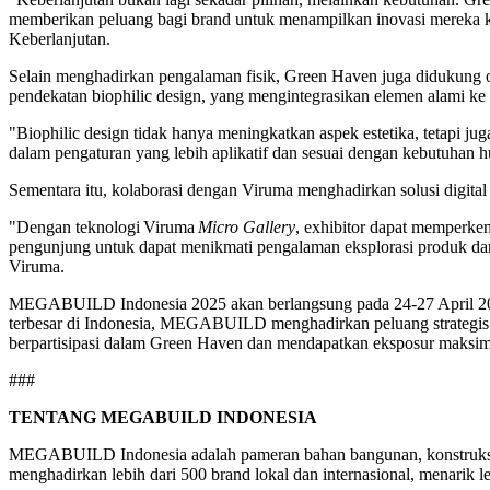
memberikan peluang bagi brand untuk menampilkan inovasi mereka 
Keberlanjutan.
Selain menghadirkan pengalaman fisik, Green Haven juga didukung oleh
pendekatan biophilic design, yang mengintegrasikan elemen alami k
"Biophilic design tidak hanya meningkatkan aspek estetika, tetapi 
dalam pengaturan yang lebih aplikatif dan sesuai dengan kebutuhan h
Sementara itu, kolaborasi dengan Viruma menghadirkan solusi digita
"Dengan teknologi Viruma
Micro Gallery
, exhibitor dapat memperke
pengunjung untuk dapat menikmati pengalaman eksplorasi produk dan i
Viruma.
MEGABUILD Indonesia 2025 akan berlangsung pada 24-27 April 2025 d
terbesar di Indonesia, MEGABUILD menghadirkan peluang strategis ba
berpartisipasi dalam Green Haven dan mendapatkan eksposur maksi
###
TENTANG MEGABUILD INDONESIA
MEGABUILD Indonesia adalah pameran bahan bangunan, konstruksi, ar
menghadirkan lebih dari 500 brand lokal dan internasional, menarik l