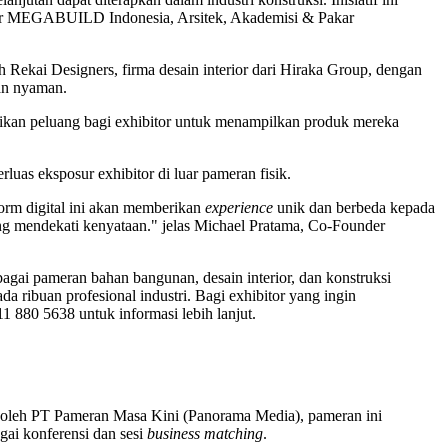
ator MEGABUILD Indonesia, Arsitek, Akademisi & Pakar
h Rekai Designers, firma desain interior dari Hiraka Group, dengan
dan nyaman.
erikan peluang bagi exhibitor untuk menampilkan produk mereka
.
uas eksposur exhibitor di luar pameran fisik.
orm digital
ini akan memberikan
experience
unik dan berbeda kepada
ang mendekati kenyataan." jelas Michael Pratama, Co-Founder
gai pameran bahan bangunan, desain interior, dan konstruksi
ribuan profesional industri. Bagi exhibitor yang ingin
 880 5638 untuk informasi lebih lanjut.
n oleh PT Pameran Masa Kini (Panorama Media), pameran ini
gai konferensi dan sesi
business matching
.