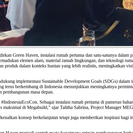
 Green Haven, instalasi rumah pertama dan satu-satunya dalam pamer
emadukan elemen alam, material ramah lingkungan, dan teknologi ruma
kan produk dalam konteks hunian yang lebih realistis, meningkatkan vi
ukung implementasi Sustainable Development Goals (SDGs) dalam in
yang terus berkembang di Indonesia menunjukkan meningkatnya perminta
alam pembangunan masa depan.
ye #IndonesiaEcoCon. Sebagai instalasi rumah pertama di pameran baha
tas maksimal di Megabuild," ujar Talitha Sabrina, Project Manager 
an konsep berkelanjutan tetapi juga memberikan inspirasi bagi indu
en Haven menjadi contoh nyata bagaimana prinsip pembangunan berkelanj