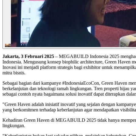
Jakarta, 3 Februari 2025
– MEGABUILD Indonesia 2025 menghadirkan
Indonesia. Mengusung konsep biophilic architecture, Green Haven m
Inovasi ini menjadi platform strategis bagi exhibitor untuk menampil
mitra bisnis.
Sebagai bagian dari kampanye #IndonesiaEcoCon, Green Haven mend
berkelanjutan dan teknologi ramah lingkungan. Tren properti hijau 
sebagai contoh nyata bagaimana solusi inovatif dapat diterapkan d
"Green Haven adalah inisiatif inovatif yang sejalan dengan kampan
yang berkomitmen terhadap keberlanjutan agar
mendapatkan visibili
Kehadiran Green Haven di MEGABUILD 2025 tidak hanya memperkenalk
lingkungan.
"Keberlanjutan bukan lagi sekadar pilihan, melainkan kebutuhan. Gre