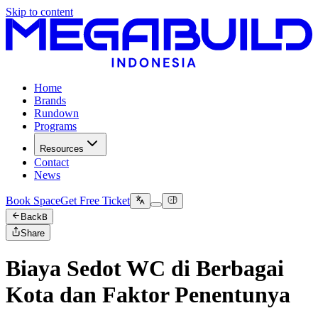
Skip to content
Home
Brands
Rundown
Programs
Resources
Contact
News
Book Space
Get Free Ticket
Back
B
Share
Biaya Sedot WC di Berbagai
Kota dan Faktor Penentunya