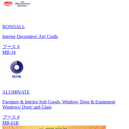
BONDALL
Interior Decorative/ Art/ Crafts
ブース #
MB-34
ALUMINATE
Furniture & Interior Soft Goods, Window/ Door & Equipment
Windows/ Door/ and Glass
ブース #
MB-61B