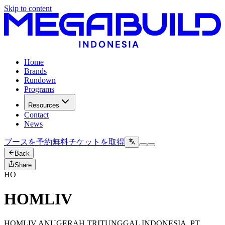
Skip to content
Home
Brands
Rundown
Programs
Resources
Contact
News
ブースを予約
無料チケットを取得
Back
Share
HO
HOMLIV
HOMLIV ANUGERAH TRITUNGGAL INDONESIA, PT