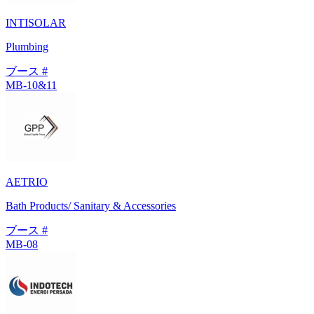
INTISOLAR
Plumbing
ブース #
MB-10&11
AETRIO
Bath Products/ Sanitary & Accessories
ブース #
MB-08